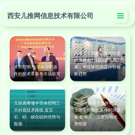
西安儿推网信息技术有限公司
久等了！深圳连接器线缆
线束展会9月2日盛大开
天和照明 半导体照明器
幕，半导体照明器件引领
件的技术革新与市场前景
新趋势
几张表看懂半导体照明三
2015年光电子器件行业
大衬底技术路线 蓝宝
上市公司营收及净利润排
石、硅、碳化硅的优势与
名 欧菲光、三安光电优
瓶颈
势明显