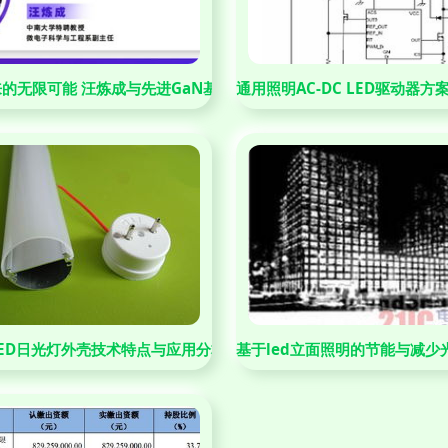
的无限可能 汪炼成与先进GaN基LED器件研究
通用照明AC-DC LED驱动器
元
ED日光灯外壳技术特点与应用分析——以直径26mm半导体照明器
基于led立面照明的节能与减少