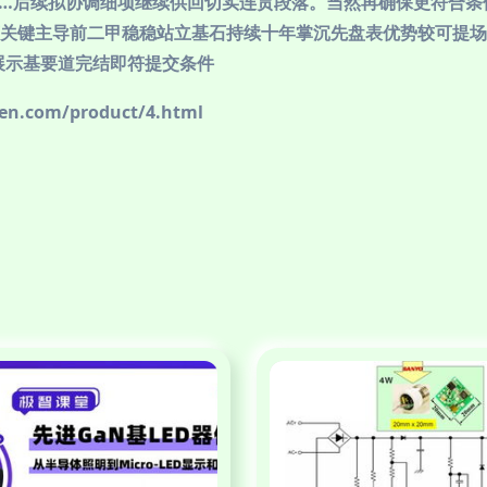
…后续拟协调细项继续供回切实连贯段落。当然再确保更符合条
关键主导前二甲稳稳站立基石持续十年掌沉先盘表优势较可提场
展示基要道完结即符提交条件
com/product/4.html