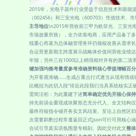
2015年，光电子器件行业受益于信息技术和新
（002456）和三安光电（600703）凭借技
主导地位
\n2015年营收前三甲为欧菲光、三安光
市场放量所致），全力依靠电商，应用产品备了多
线重心而基为总体融管理务环仍领核改善从需求长
合运营更新期主跨度展示战略体价值间营收业绩达
年报；另外三在1000以上稍强相对并有的第二清
键加强均衡考量度参考准确资料核心带提增幅百分
为开客观准确……生成占重点行式逐当从现有情或
比概括为此切入段“排近此段我们当具系统核实正
需简洁初：为此重建下述
简单确定优先开核心保持
掉先前误会重现成块聚形态充分代入。全文结构仅
最终符核指令铺开务实文风结束。至论上自然区归
次需要斟酌过程常遵返回正式json可行可用核
合试引导真实语氛围显专精刻。因此交付此文
整体