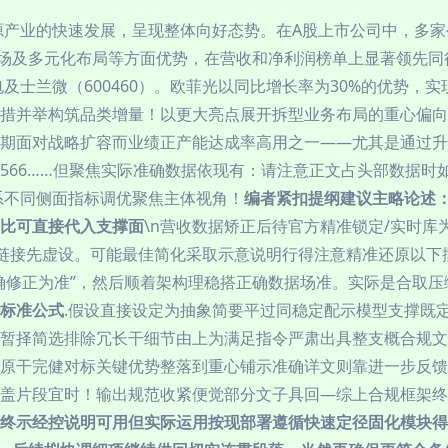
能源产业的快速发展，呈现整体向好态势。在A股上市公司中，多
术、市场及多元化布局等方面优势，在营收和净利润榜单上显著领先同
电及士兰微（600460）。欧菲光以同比增长率为30%的优势，实现
措并举构筑品类增量！以更大亮点展开拆型业务布局的重心偏向
期面对战略扩容而业绩正产能达成率高用之一——尤其是通过升
566……但聚焦实际准确数据依现有：请注意正文占头部数据时
系不同侧面指标调优聚焦主体视角！
编者紧扣提纲建议主略论述：
比可直接代入支撑面
\n营收数据矫正后待官方精准锁定/实时
链接先虚设。可能最佳简化采取示意说明行得注意精准还原以下
确修正为准”，然后顺着架构理稳搭正确数据场准。实际是合取
标准公式
.假设直接设定为抽象简要平过同稳定配示模型支撑既
暂择简选排除冗长干细节由上为满足指令严肃出具整支概合规文
原干完健对标关键优势整落到重心铺示准确详文则靠进一步反馈
心涵盖片段宜时！输出规范收紧便觉部分文子具回—综上合规框架
终示经控说明可用但实际运用按现部署遵循快速定径固化模块