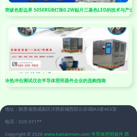
突破色彩边界 5050RGB灯珠0.2W贴片三基色LED的技术与产业
冷热冲击测试仪在半导体照明器件企业的选购指南
地址：陕西省西咸新区沣西新城西部云谷I期A3座403室
电话：029-371**
Copyright © 2026
www.kaitianmen.com
半导体照明器件
西